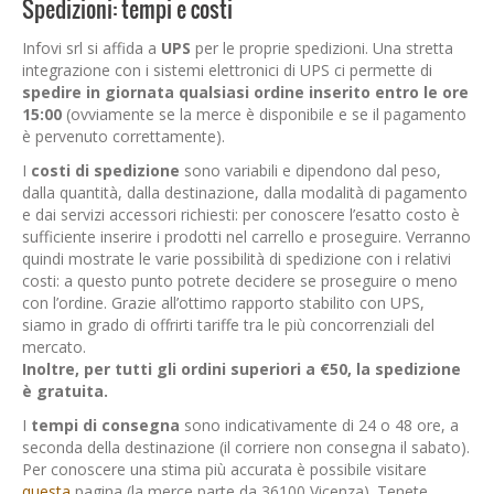
Spedizioni: tempi e costi
Infovi srl si affida a
UPS
per le proprie spedizioni. Una stretta
integrazione con i sistemi elettronici di UPS ci permette di
spedire in giornata qualsiasi ordine inserito entro le ore
15:00
(ovviamente se la merce è disponibile e se il pagamento
è pervenuto correttamente).
I
costi di spedizione
sono variabili e dipendono dal peso,
dalla quantità, dalla destinazione, dalla modalità di pagamento
e dai servizi accessori richiesti: per conoscere l’esatto costo è
sufficiente inserire i prodotti nel carrello e proseguire. Verranno
quindi mostrate le varie possibilità di spedizione con i relativi
costi: a questo punto potrete decidere se proseguire o meno
con l’ordine. Grazie all’ottimo rapporto stabilito con UPS,
siamo in grado di offrirti tariffe tra le più concorrenziali del
mercato.
Inoltre, per tutti gli ordini superiori a €50, la spedizione
è gratuita.
I
tempi di consegna
sono indicativamente di 24 o 48 ore, a
seconda della destinazione (il corriere non consegna il sabato).
Per conoscere una stima più accurata è possibile visitare
questa
pagina (la merce parte da 36100 Vicenza). Tenete